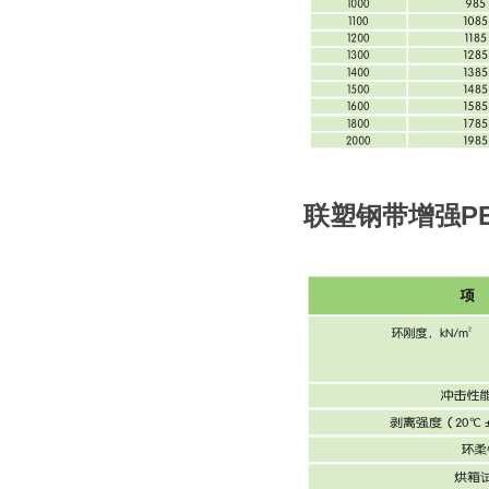
联塑钢带增强P