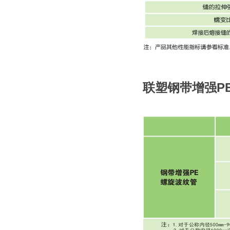
联塑钢带增强P