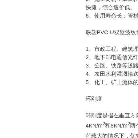
快捷，综合造价低。
6、使用寿命长：管
联塑PVC-U双壁波
1、市政工程、建筑
2、地下邮电通信光
3、公路、铁路等道
4、农田水利灌溉输
5、化工、矿山流体
环刚度
环刚度是指在垂直方
2
2
4KN/m
和8KN/m
两
荷载大的情况下，优先